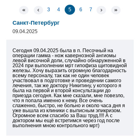
3
4
5
6
7
Санкт-Петербург
09.04.2025
Сегодня 09.04.2025 была в п. Песочный на
операции гамма - нож кавернозной ангиомы
левой височной доли, случайно обнаруженной в
2024 при выполнении мрт гипофиза щитовидной
железы. Хочу выразить огромную благодарность
всему персоналу, так как не один человек
участвовал в подготовке и проведении самого
лечения, так же доктору Никитину, у которого я
была на первой и второй консультации до
приезда сегодня. Как мне сказали, мне повезло,
что я попала именно к нему. Все очень
слаженно, быстро, не больно и около часа дня я
уже вышла из клиники с выписным эпикризом.
Огромное всем спасибо за Ваш труд.!!!! А с
доктором мы ещё встретимся через год после
выполнения мною контрольного мрт)