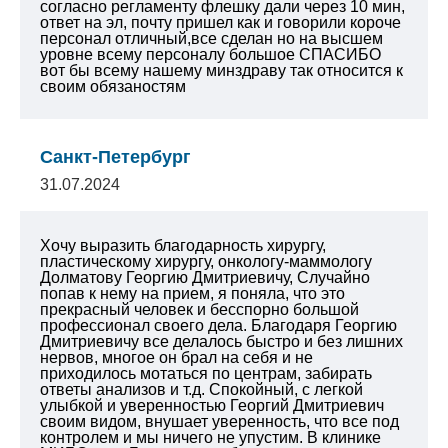
согласно регламенту флешку дали через 10 мин,
ответ на эл, почту пришел как и говорили короче
персонал отличный,все сделан но на высшем
уровне всему персоналу большое СПАСИБО
вот бы всему нашему минздраву так относится к
своим обязаностям
Санкт-Петербург
31.07.2024
Хочу выразить благодарность хирургу,
пластическому хирургу, онкологу-маммологу
Долматову Георгию Дмитриевичу, Случайно
попав к нему на прием, я поняла, что это
прекрасный человек и бесспорно большой
профессионал своего дела. Благодаря Георгию
Дмитриевичу все делалось быстро и без лишних
нервов, многое он брал на себя и не
приходилось мотаться по центрам, забирать
ответы анализов и т.д. Спокойный, с легкой
улыбкой и уверенностью Георгий Дмитриевич
своим видом, внушает уверенность, что все под
контролем и мы ничего не упустим. В клинике