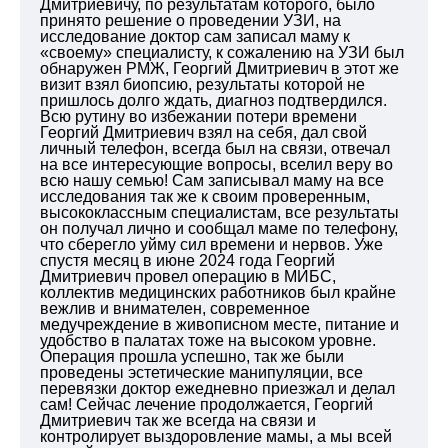
Дмитриевичу, по результатам которого, было
принято решение о проведении УЗИ, на
исследование доктор сам записал маму к
«своему» специалисту, к сожалению на УЗИ был
обнаружен РМЖ, Георгий Дмитриевич в этот же
визит взял биопсию, результаты которой не
пришлось долго ждать, диагноз подтвердился.
Всю рутину во избежании потери времени
Георгий Дмитриевич взял на себя, дал свой
личный телефон, всегда был на связи, отвечал
на все интересующие вопросы, вселил веру во
всю нашу семью! Сам записывал маму на все
исследования так же к своим проверенным,
высококлассным специалистам, все результаты
он получал лично и сообщал маме по телефону,
что сберегло уйму сил времени и нервов. Уже
спустя месяц в июне 2024 года Георгий
Дмитриевич провел операцию в МИБС,
коллектив медицинских работников был крайне
вежлив и внимателен, современное
медучреждение в живописном месте, питание и
удобство в палатах тоже на высоком уровне.
Операция прошла успешно, так же были
проведены эстетические манипуляции, все
перевязки доктор ежедневно приезжал и делал
сам!
Сейчас лечение продолжается, Георгий
Дмитриевич так же всегда на связи и
контролирует выздоровление мамы, а мы всей