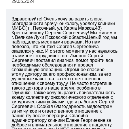
29.05.2024
Здравствуйте! Очень хочу выразить слова
благодарности врачу- онкологу, урологу клиники
МИБС( п. Песочный, ул. Карла Маркса,43)
Крестьянинову Сергею Сергеевичу! Мы живем в
г. Великие Луки Псковской области.Целый год мы
наблюдались местными врачами. Но нам
повезло, что контакт Сергея Сергеевича
оказался у нас. И с этого момента у нас началось
взаимное сотрудничество. Именно Сергей
Сергеевич поставил диагноз, помог пройти все
необходимые обследования и провел
сложнейшую операцию. Огромное спасибо
этому доктору за его профессионализм, за его
душевные качества, за его ответственное
отношение к своему труду. Не часто встретишь
такого доктора в наше время, особенно в
глубинке. Также хочу выразить признательность
всему коллективу онкологического отделения с
хирургическими койками, где и работает Сергей
Сергеевич. Особая благодарность медсестрам
за их чуткое и ответственное отношение к
пациенту после операции. Спасибо
администратору клиники Елене Георгиевне за
доброе и внимательное отношение к пациенту.