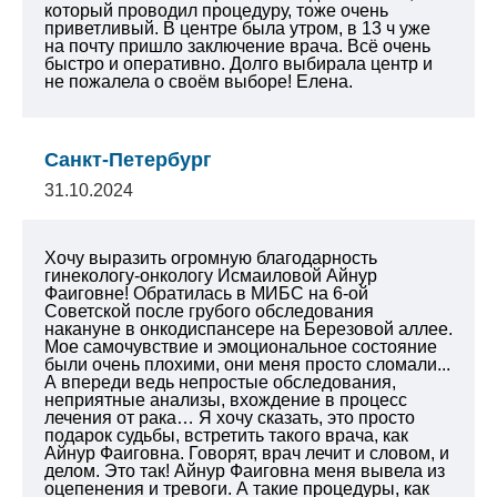
который проводил процедуру, тоже очень
приветливый. В центре была утром, в 13 ч уже
на почту пришло заключение врача. Всё очень
быстро и оперативно. Долго выбирала центр и
не пожалела о своём выборе! Елена.
Санкт-Петербург
31.10.2024
Хочу выразить огромную благодарность
гинекологу-онкологу Исмаиловой Айнур
Фаиговне! Обратилась в МИБС на 6-ой
Советской после грубого обследования
накануне в онкодиспансере на Березовой аллее.
Мое самочувствие и эмоциональное состояние
были очень плохими, они меня просто сломали...
А впереди ведь непростые обследования,
неприятные анализы, вхождение в процесс
лечения от рака… Я хочу сказать, это просто
подарок судьбы, встретить такого врача, как
Айнур Фаиговна. Говорят, врач лечит и словом, и
делом. Это так! Айнур Фаиговна меня вывела из
оцепенения и тревоги. А такие процедуры, как