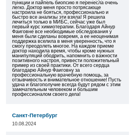
пункции и пайпель биопсию я перенесла очень
легко. Доктор меня просто потрясающе
настроила не бояться, профессионально и
быстро все анализы эти взяла! Я решила
лечиться только в МИБС, сейчас уже был
первый курс химиотерапии. Благодаря Айнур
Фаиговне все необходимые обследования у
меня были сделаны вовремя, а ее неоценимая
поддержка вселила в меня уверенность, что я
смогу преодолеть многое. На каждом приеме
доктор находила время, чтобы кроме нужных
манипуляций ободрить, напомнить о важности
позитивного настроя, привести положительный
пример из своей практики. От всего сердца
благодарю Айнур Фаиговну за
профессиональную врачебную помощь, за
отзывчивость и внимательное отношение! Пусть
удача и благополучие всегда будут рядом с этим
замечательным человеком и большим
профессионалом своего дела!
Санкт-Петербург
10.08.2024