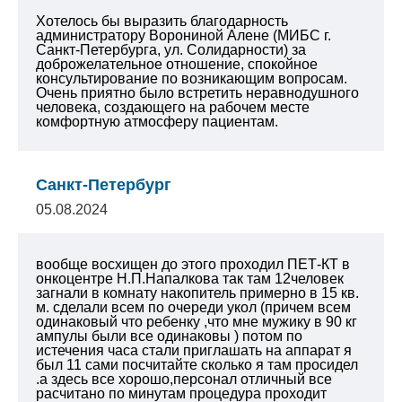
Хотелось бы выразить благодарность
администратору Ворониной Алене (МИБС г.
Санкт-Петербурга, ул. Солидарности) за
доброжелательное отношение, спокойное
консультирование по возникающим вопросам.
Очень приятно было встретить неравнодушного
человека, создающего на рабочем месте
комфортную атмосферу пациентам.
Санкт-Петербург
05.08.2024
вообще восхищен до этого проходил ПЕТ-КТ в
онкоцентре Н.П.Напалкова так там 12человек
загнали в комнату накопитель примерно в 15 кв.
м. сделали всем по очереди укол (причем всем
одинаковый что ребенку ,что мне мужику в 90 кг
ампулы были все одинаковы ) потом по
истечения часа стали приглашать на аппарат я
был 11 сами посчитайте сколько я там просидел
.а здесь все хорошо,персонал отличный все
расчитано по минутам процедура проходит