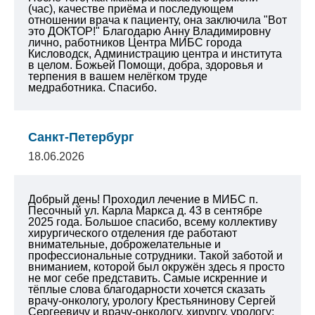
(час), качестве приёма и последующем
отношении врача к пациенту, она заключила "Вот
это ДОКТОР!" Благодарю Анну Владимировну
лично, работников Центра МИБС города
Кисловодск, Администрацию центра и института
в целом. Божьей Помощи, добра, здоровья и
терпения в вашем нелёгком труде
медработника. Спасибо.
Санкт-Петербург
18.06.2026
Добрый день! Проходил лечение в МИБС п.
Песочный ул. Карла Маркса д. 43 в сентябре
2025 года. Большое спасибо, всему коллективу
хирургического отделения где работают
внимательные, доброжелательные и
профессиональные сотрудники. Такой заботой и
вниманием, которой был окружён здесь я просто
не мог себе представить. Самые искренние и
тёплые слова благодарности хочется сказать
врачу-онкологу, урологу Крестьянинову Сергей
Сергеевичу и врачу-онкологу, хирургу, урологу: