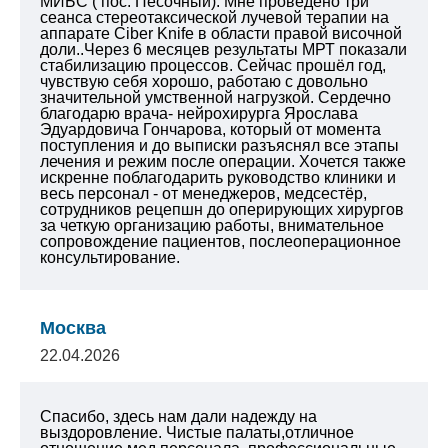
МИБС ( пос. Песочный). Мне проведено
три
сеанса стереотаксической лучевой терапии на
аппарате Ciber Knife в области правой височной
доли..Через 6 месяцев результаты МРТ показали
стабилизацию процессов. Сейчас прошёл год,
чувствую себя хорошо, работаю с довольно
значительной умственной нагрузкой.
Сердечно
благодарю врача- нейрохирурга Ярослава
Эдуардовича Гончарова, который от момента
поступления и до выписки разъяснял все этапы
лечения и режим после операции.
Хочется также
искренне поблагодарить руководство клиники и
весь персонал - от менеджеров, медсестёр,
сотрудников рецепшн до оперирующих хирургов
за четкую организацию работы, внимательное
сопровождение пациентов, послеоперационное
консультирование.
Москва
22.04.2026
Спасибо, здесь нам дали надежду на
выздоровление. Чистые палаты,отличное