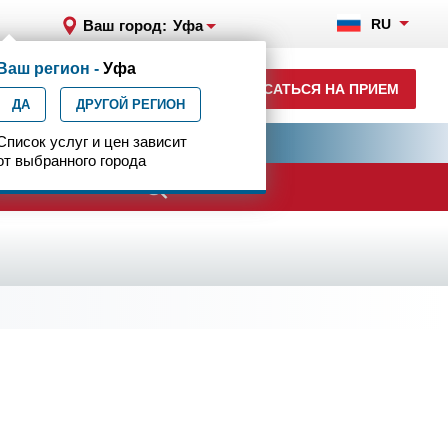
RU
Ваш город:
Уфа
Ваш регион -
Уфа
+7 (347) 246-03-35
ЗАПИСАТЬСЯ НА ПРИЕМ
ДА
ДРУГОЙ РЕГИОН
ия
Список услуг и цен зависит
Центр эпилептологии
от выбранного города
ачи