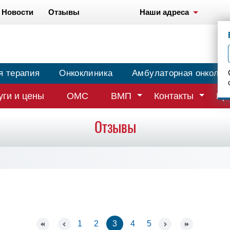
Новости
Отзывы
Наши адреса
я терапия
Онкоклиника
Амбулаторная онколог
уги и цены
ОМС
ВМП
Контакты
Вр
Отзывы
1
2
3
4
5