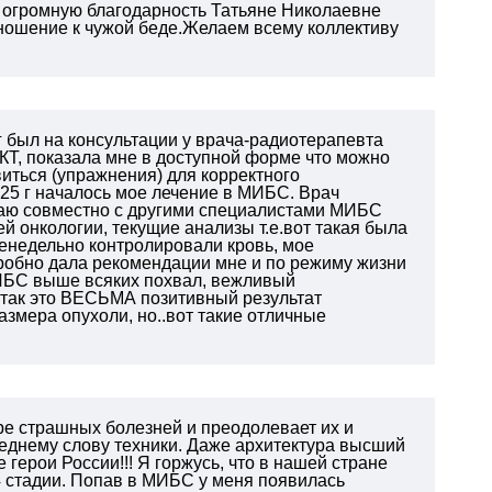
ь огромную благодарность Татьяне Николаевне
ношение к чужой беде.Желаем всему коллективу
г был на консультации у врача-радиотерапевта
Т, показала мне в доступной форме что можно
иться (упражнения) для корректного
.25 г началось мое лечение в МИБС. Врач
имаю совместно с другими специалистами МИБС
 онкологии, текущие анализы т.е.вот такая была
женедельно контролировали кровь, мое
робно дала рекомендации мне и по режиму жизни
ИБС выше всяких похвал, вежливый
так это ВЕСЬМА позитивный результат
азмера опухоли, но..вот такие отличные
е страшных болезней и преодолевает их и
леднему слову техники. Даже архитектура высший
 герои России!!! Я горжусь, что в нашей стране
 4 стадии. Попав в МИБС у меня появилась