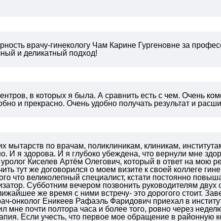
ность врачу-гинекологу Чам Карине Гургеновне за професс
чный и деликатный подход!
ентров, в которых я была. А сравнить есть с чем. Очень к
обно и прекрасно. Очень удобно получать результат и расши
их мытарств по врачам, поликлиникам, клиникам, института
о. И я здорова. И я глубоко убеждена, что вернули мне зд
уролог Киселев Артём Олегович, который в ответ на мою ре
чить тут же договорился о моем визите к своей коллеге ги
ого что великолепный специалист, кстати постоянно повыш
затор. Субботним вечером позвонить руководителям двух о
лижайшее же время с ними встречу- это дорогого стоит. З
ач-онколог Еникеев Рафаэль Фаридович приехал в институ
ил мне почти полтора часа и более того, ровно через недел
пия. Если учесть, что первое мое обращение в районную к