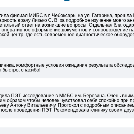
тила филиал МИБС в г. Чебоксары на ул. Гагарина, прошла
рность врачу Лизько С. В. за подробное изучение моего а
етальный ответ на возникшие вопросы. Отдельная благодар
 оперативное оформление документов и сопровождение на 
акой центр, где есть современное диагностическое обору
линика, комфортные условия ожидания результата обследов
 быстро, спасибо!
одила ПЭТ исследование в МИБС им. Березина. Очень вним
им образом чтобы человек чувствовал себя спокойно при 
ьеву Антону Витальевичу. Протокол с подробным описанием
после проведения ПЭТ. Рекомендовала клинику своим друзь