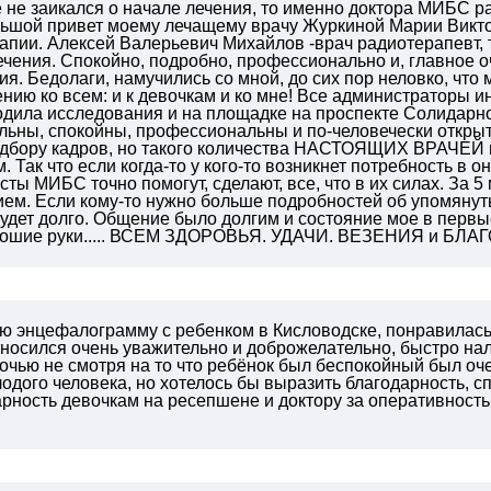
е не заикался о начале лечения, то именно доктора МИБС р
ьшой привет моему лечащему врачу Журкиной Марии Викто
апии. Алексей Валерьевич Михайлов -врач радиотерапевт, 
ечения. Спокойно, подробно, профессионально и, главное 
ия. Бедолаги, намучились со мной, до сих пор неловко, что 
нию ко всем: и к девочкам и ко мне! Все администраторы ин
одила исследования и на площадке на проспекте Солидарнос
льны, спокойны, профессиональны и по-человечески открыт
одбору кадров, но такого количества НАСТОЯЩИХ ВРАЧЕЙ в
 Так что если когда-то у кого-то возникнет потребность в о
сты МИБС точно помогут, сделают, все, что в их силах. За 5
ем. Если кому-то нужно больше подробностей об упомянутых
будет долго. Общение было долгим и состояние мое в первы
орошие руки..... ВСЕМ ЗДОРОВЬЯ. УДАЧИ. ВЕЗЕНИЯ и БЛ
ю энцефалограмму с ребенком в Кисловодске, понравилась
носился очень уважительно и доброжелательно, быстро нал
очью не смотря на то что ребёнок был беспокойный был оч
одого человека, но хотелось бы выразить благодарность, сп
рность девочкам на ресепшене и доктору за оперативность