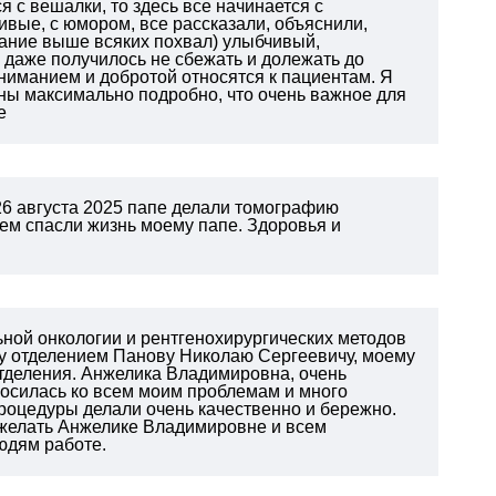
 с вешалки, то здесь все начинается с
вые, с юмором, все рассказали, объяснили,
ание выше всяких похвал) улыбчивый,
, даже получилось не сбежать и долежать до
ониманием и добротой относятся к пациентам. Я
ны максимально подробно, что очень важное для
е
26 августа 2025 папе делали томографию
ем спасли жизнь моему папе. Здоровья и
ьной онкологии и рентгенохирургических методов
му отделением Панову Николаю Сергеевичу, моему
тделения. Анжелика Владимировна, очень
осилась ко всем моим проблемам и много
роцедуры делали очень качественно и бережно.
ожелать Анжелике Владимировне и всем
людям работе.