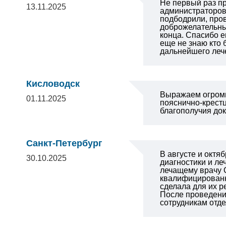
Не первый раз пр
13.11.2025
администраторов
подбодрили, про
доброжелательный
конца. Спасибо е
еще не знаю кто
дальнейшего леч
Кисловодск
Выражаем огромн
01.11.2025
пояснично-крестц
благополучия док
Санкт-Петербург
В августе и октя
30.10.2025
диагностики и л
лечащему врачу 
квалифицированн
сделала для их 
После проведени
сотрудникам отде