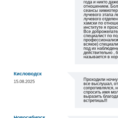
года и никто даж
отношением. Бол
сеансы химиотер
лучевого этапа л
лучевого отделен
хамски по отноше
институте я прох
Все доброжелате
специалист по п
профессионализм.
всякое) специали
под их наблюдени
действительно , 
называется в х
Кисловодск
Проходили ночну
15.08.2025
все выслушал, от
сопротивлялся, н
спросить имя мол
выразить благода
встретишь!!!
Новосибирск