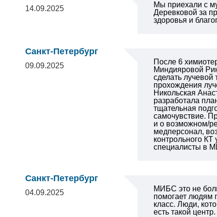
Мы приехали с му
14.09.2025
Деревковой за п
здоровья и благо
Санкт-Петербург
После 6 химиотер
09.09.2025
Миндияровой Рин
сделать лучевой 
прохождения луче
Никольская Анаст
разработала пла
тщательная подго
самочувствие. П
и о возможном/р
медперсонал, во
контрольного КТ 
специалисты в МИ
Санкт-Петербург
МИБС это не бол
04.09.2025
помогает людям п
класс. Люди, кот
есть такой центр