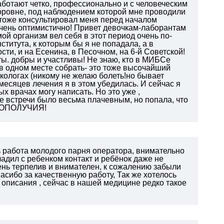
аботают четко, профессионально и с человеческим
ровне, под наблюдением которой мне проводили
тоже консультировал меня перед началом
очень оптимистично! Привет девочкам-лаборантам
мой организм вел себя в этот период очень по-
ститута, к которым бы я не попадала, а в
ти, и на Есенина, в Песочном, на 6-й Советской!
ы. добры и участливы! Не знаю, кто в МИБСе
 одном месте собрать- это тоже высочайший
нкологах (никому не желаю болеть!но бывает
 месяцев лечения я в этом убедилась. И сейчас я
 врачах могу написать. Но это уже ,
е встречи было весьма плачевным, но попала, что
АГОПОЛУЧИЯ!
 работа молодого парня оператора, внимательно
адил с ребенком контакт и ребёнок даже не
ень терпелив и внимателен, к сожалению забыли
асибо за качественную работу,
Так же хотелось
 описания , сейчас в нашей медицине редко такое