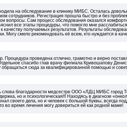
 ходила на обследование в клинику МИБС. Осталась довол
ом сотрудников. Регистрация прошла быстро и без пробле
мои вопросы.
Сам процесс обследования оказался комфорт
яснил все этапы процедуры, что помогло мне расслабиться
к качеству получаемых результатов.
Результаты обследова
ки.
Могу смело рекомендовать её всем, кто нуждается в кач
. Процедура проведена отлично, грамотно и верно поставл
 Отдельное спасибо глав врачу филиала Кривошапову Дени
у обращаться сюда за квалифицированной помощью и совет
ь слова благодарности медсестре ООО «ЛДЦ МИБС город Т
ержка, но и психологическая!!! Находясь в диагнозе «онко
нал своего дела, но и человек с большой буквы, всегда под
что во время лечения могу довериться ей как родной маме!