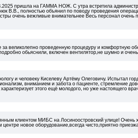
.08.2025 пришла на ГАММА НОЖ. С утра встретила админис
нюк В.В., полностью объянил по поводу проведения операц
стры очень вежливые внимательнее Весь персонал очень п
!
 за великолепно проведенную процедуру и комфортную об
 подробно обьяснили, включен вентилятор,не шумно и очен
ологу и человеку Киселеву Артёму Олеговичу. Испытал горд
онализм, вниманием и забота о пациенте, стремление дове
 характеризует этого ещё молодого, но уже настоящего вра
янным клиентом МИБС на Лосиноостровский улице! Очень 
 центре новое оборудование,всегда чисто,приятно приезжат