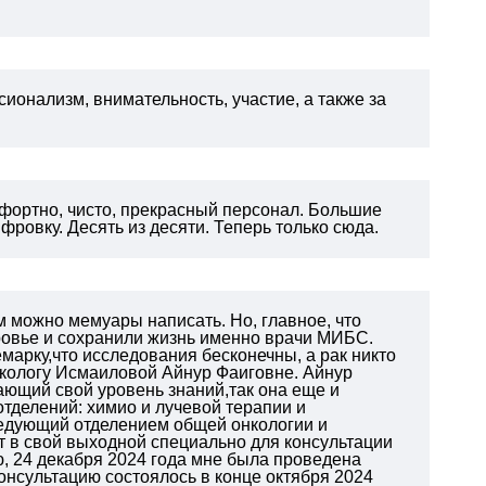
ионализм, внимательность, участие, а также за
омфортно, чисто, прекрасный персонал. Большие
фровку. Десять из десяти. Теперь только сюда.
м можно мемуары написать. Но, главное, что
оровье и сохранили жизнь именно врачи МИБС.
марку,что исследования бесконечны, а рак никто
некологу Исмаиловой Айнур Фаиговне. Айнур
ающий свой уровень знаний,так она еще и
тделений: химио и лучевой терапии и
аведующий отделением общей онкологии и
т в свой выходной специально для консультации
ю, 24 декабря 2024 года мне была проведена
онсультацию состоялось в конце октября 2024