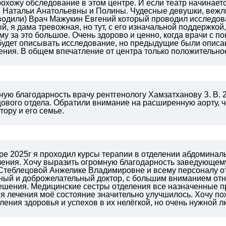
охожу обследование в этом центре. И если театр начинается
 Натальи Анатольевны и Полины. Чудесные девушки, вежли
водили) Врач Мажукин Евгений который проводил исследов
, я дама тревожная, но тут, с его изначальной поддержкой
му за это большое. Очень здорово и ценно, когда врачи с п
 будет описывать исследование, но предыдущие были описа
ения. В общем впечатление от центра только положительно
ую благодарность врачу рентгенологу Хамзатханову З. В. 
ового отдела. Обратили внимание на расширенную аорту, ч
тору и его семье.
бре 2025г я проходил курсы терапии в отделении абдоминал
ечения. Хочу выразить огромную благодарность заведующе
Стеблецовой Анжелике Владимировне и всему персоналу о
ый и доброжелательный доктор, с большим вниманием отн
решения. Медицинские сестры отделения все назначенные п
я лечения моё состояние значительно улучшилось. Хочу п
ления здоровья и успехов в их нелёгкой, но очень нужной 