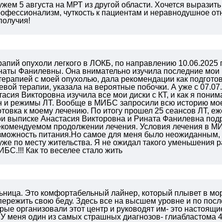
жем 5 августа на МРТ из другой области. Хочется выразит
рофессионализм, чуткость к пациентам и неравнодушное от
получия!
апий опухоли легкого в ЛОКБ, по направлению 10.06.2025 
аты Фанилевны. Она внимательно изучила последние мои К
терапией с моей опухолью, дала рекомендации как подготов
вой терапии, указала на вероятные побочки. А уже с 07.07
асия Викторовна изучила все мои диски с КТ, и как я пон
н и режимы ЛТ. Вообще в МИБС запросили всю историю моей
товка к моему лечению. По итогу прошел 25 сеансов ЛТ, е
ри выписке Анастасия Викторовна и Рината Фанилевна под
екомендуемом продолжении лечения. Условия лечения в М
зможность питания.Но самое для меня было неожиданным, 
уже по месту жительства. Я не ожидал такого уменьшения р
БС.!!! Как то веселее стало жить
ьница. Это комфортабельный лайнер, который плывет в мор
ережить свою беду. Здесь все на высшем уровне и по пос
орые организовали этот центр и руководят им- это настоящие
. У меня один из самых страшных диагнозов- глиабластома