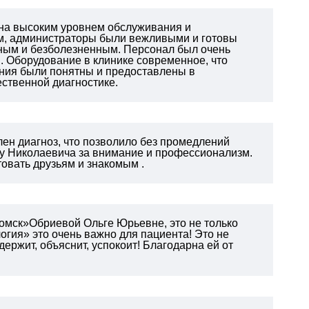
ьна высоким уровнем обслуживания и
м, администраторы были вежливыми и готовы
ным и безболезненным. Персонал был очень
. Оборудование в клинике современное, что
ния были понятны и предоставлены в
ественной диагностике.
ен диагноз, что позволило без промедлений
су Николаевича за внимание и профессионализм.
овать друзьям и знакомым .
омск»Обриевой Ольге Юрьевне, это не только
логия» это очень важно для пациента!
Это не
держит, объяснит, успокоит! Благодарна ей от