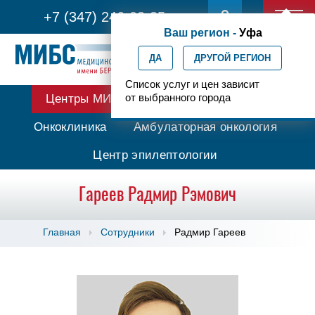
+7 (347) 246-03-35
Ваш регион -
Уфа
ДА
ДРУГОЙ РЕГИОН
Список услуг и цен зависит
от выбранного города
Центры МИБС
Протонная терапия
Онкоклиника
Амбулаторная онкология
Центр эпилептологии
Гареев Радмир Рэмович
Главная
Сотрудники
Радмир Гареев