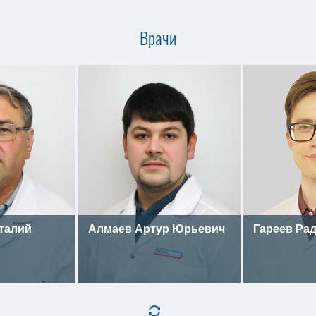
Врачи
талий
Алмаев Артур Юрьевич
Гареев Ра