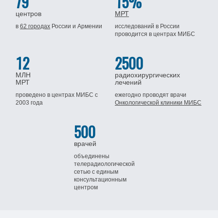
79
15%
центров
МРТ
в
62 городах
России
и Армении
исследований в России
проводится
в центрах МИБС
12
2500
МЛН
радиохирургических
МРТ
лечений
проведено в центрах МИБС
с
ежегодно проводят врачи
2003 года
Онкологической клиники МИБС
500
врачей
объединены
телерадиологической
сетью
с единым
консультационным
центром