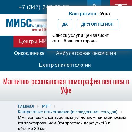
+7 (347) 246-03-35
Ваш регион -
Уфа
ДА
ДРУГОЙ РЕГИОН
Список услуг и цен зависит
от выбранного города
Центры МИБС
Протонная терапия
Онкоклиника
Амбулаторная онкология
Центр эпилептологии
Магнитно-резонансная томография вен шеи в
Уфе
Главная
МРТ
Контрастные ангиографии (исследования сосудов)
МРТ вен шеи с контрастным усилением: динамическим
контрастированием (контрастной перфузией) в
объеме 20 мл